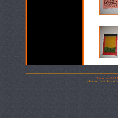
Estás en CORT
Todos los derechos res